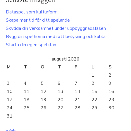
Dataspel som kulturform
Skapa mer tid för ditt spelande
Skydda din verksamhet under uppbyggnadsfasen
Bygg din spelhörna med rätt belysning och kablar
Starta din egen spelklan
augusti 2026
M
T
O
T
F
L
S
1
2
3
4
5
6
7
8
9
10
11
12
13
14
15
16
17
18
19
20
21
22
23
24
25
26
27
28
29
30
31
« feb